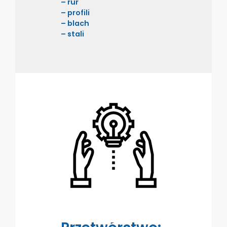
– rur
– profili
– blach
– stali